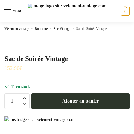
Skip
Skip
to
to
MENU
0
navigation
content
Vêtement vintage
»
Boutique
»
Sac Vintage
»
Sac de Soirée Vintage
Sac de Soirée Vintage
152.90
€
11 en stock
quantité
Ajouter au panier
de
Sac
de
Soirée
Vintage