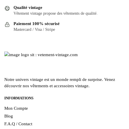
options
peuvent
Qualité vintage
peuvent
être
Vêtement vintage propose des vêtements de qualité.
être
choisies
Paiement 100% sécurisé
choisies
sur
Mastercard / Visa / Stripe
sur
la
la
page
page
du
du
produit
produit
Notre univers vintage est un monde rempli de surprise. Venez
découvrir nos vêtements et accessoires vintage.
INFORMATIONS
Mon Compte
Blog
F.A.Q / Contact