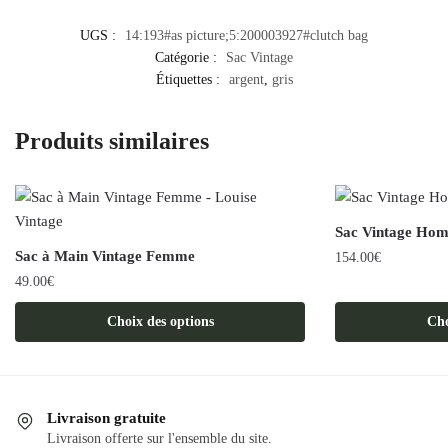
UGS :
14:193#as picture;5:200003927#clutch bag
Catégorie :
Sac Vintage
Étiquettes :
argent
,
gris
Produits similaires
Sac Vintage Ho
Sac à Main Vintage Femme
154.00
€
49.00
€
Ce
Ce
produit
Choix des options
Cho
produit
a
a
plusieurs
plusieurs
variations.
variations.
Les
Livraison gratuite
Les
options
Livraison offerte sur l'ensemble du site.