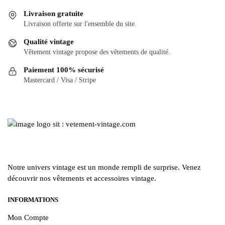
Les
Livraison gratuite
options
Livraison offerte sur l'ensemble du site.
peuvent
Qualité vintage
être
Vêtement vintage propose des vêtements de qualité.
choisies
Paiement 100% sécurisé
sur
Mastercard / Visa / Stripe
la
page
du
produit
Notre univers vintage est un monde rempli de surprise. Venez
découvrir nos vêtements et accessoires vintage.
INFORMATIONS
Mon Compte