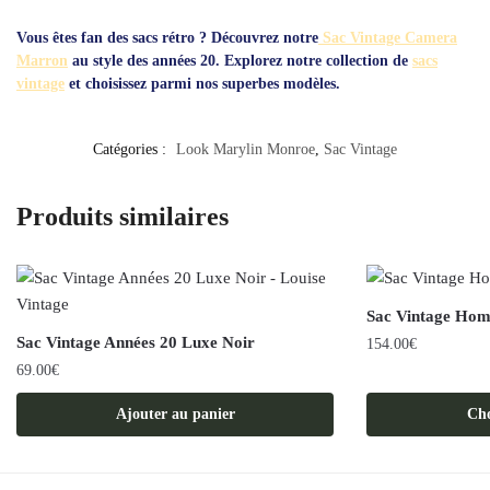
Vous êtes fan des sacs rétro ? Découvrez notre
Sac Vintage Camera
Marron
au style des années 20. Explorez notre collection de
sacs
vintage
et choisissez parmi nos superbes modèles.
Catégories :
Look Marylin Monroe
,
Sac Vintage
Produits similaires
Sac Vintage Ho
Sac Vintage Années 20 Luxe Noir
154.00
€
69.00
€
Ce
produit
Ajouter au panier
Cho
a
plusieurs
variations.