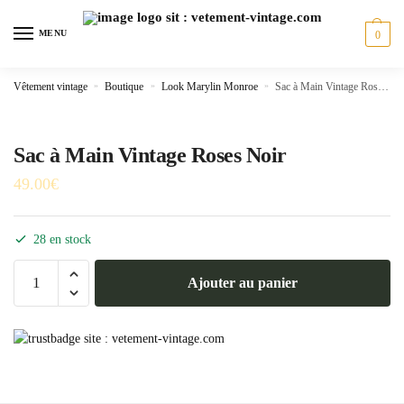
Skip
Skip
to
to
MENU
0
navigation
content
Vêtement vintage
»
Boutique
»
Look Marylin Monroe
»
Sac à Main Vintage Roses Noir
Sac à Main Vintage Roses Noir
49.00
€
28 en stock
quantité
Ajouter au panier
de
Sac
à
Main
Vintage
Roses