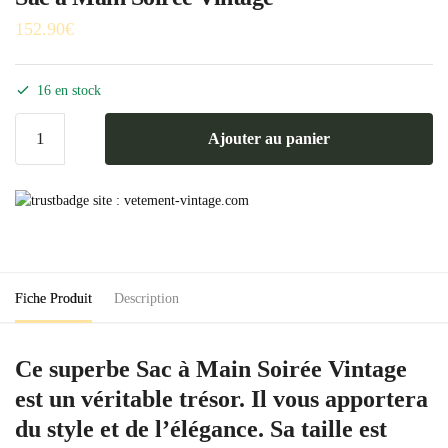
152.90
€
16 en stock
quantité
Ajouter au panier
de
Sac
à
Main
Soirée
Vintage
Fiche Produit
Description
Ce superbe Sac à Main Soirée Vintage
est un véritable trésor. Il vous apportera
du style et de l’élégance. Sa taille est