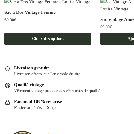
Sac à Dos Vintage Femme
Sac Vintage Ann
69.00
€
69.00
€
Ce
produit
Choix des options
Ajo
a
plusieurs
variations.
Les
Livraison gratuite
options
Livraison offerte sur l'ensemble du site.
peuvent
Qualité vintage
être
Vêtement vintage propose des vêtements de qualité.
choisies
Paiement 100% sécurisé
sur
Mastercard / Visa / Stripe
la
page
du
produit