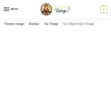
Skip
Skip
to
to
MENU
0
navigation
content
Vêtement vintage
»
Boutique
»
Sac Vintage
»
Sac à Main Soirée Vintage