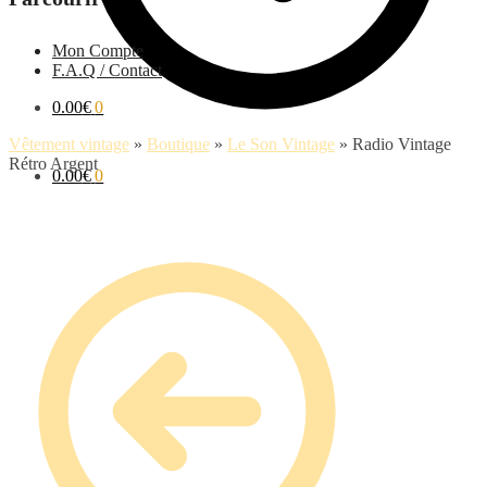
Mon Compte
F.A.Q / Contact
0.00
€
0
Vêtement vintage
»
Boutique
»
Le Son Vintage
»
Radio Vintage
Rétro Argent
0.00
€
0