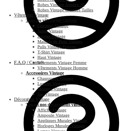
Robes Vintage Années 30
Robes Vintage Grandes Tailles
Vêtements Vintage
Tous les vêtements vintage
Chemise Vintage
Jupes Vintage
Jupons Vintage
Maillots de Bain Vintage
Pulls Vintage Femme
T-Shirt Vintage
Haut Vintage
F.A.Q / Contact
Vêtements Vintage Femme
Vêtements Vintage Homme
Accessoires Vintage
Chaussures Vintage
Lunette Vintage
Montres Vintage
Sac Vintage
Décoration Vintage
Toutes nos décorations vintage
Affiche Vintage
Ampoule Vintage
Appliques Murales Vintage
Horloges Murales Vintage