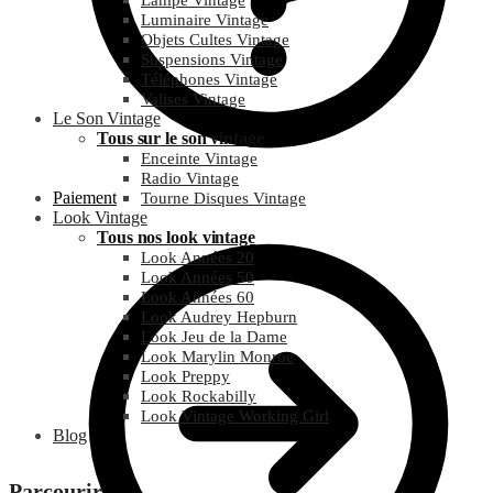
Lampe Vintage
Luminaire Vintage
Objets Cultes Vintage
Suspensions Vintage
Téléphones Vintage
Valises Vintage
Le Son Vintage
Tous sur le son vintage
Enceinte Vintage
Radio Vintage
Paiement
Tourne Disques Vintage
Look Vintage
Tous nos look vintage
Look Années 20
Look Années 50
Look Années 60
Look Audrey Hepburn
Look Jeu de la Dame
Look Marylin Monroe
Look Preppy
Look Rockabilly
Look Vintage Working Girl
Blog
Parcourir