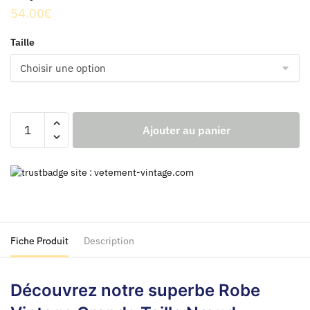
54.00
€
Taille
quantité
Ajouter au panier
de
Robe
Vintage
Grande
Taille
Noeud
Papillon
Fiche Produit
Description
Marine
Découvrez notre superbe Robe