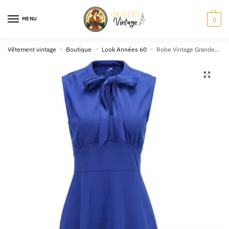
Skip
Skip
to
to
MENU
0
navigation
content
Vêtement vintage
»
Boutique
»
Look Années 60
»
Robe Vintage Grande Taille Noeud Papillon Marine
🔍