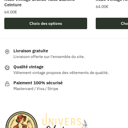
Ceinture
64.00
€
64.00
€
Ce
Ce
produit
Choix des options
Cho
produit
a
a
plusieurs
plusieurs
variations.
variations.
Les
Livraison gratuite
Les
Livraison offerte sur l'ensemble du site.
options
options
peuvent
Qualité vintage
peuvent
être
Vêtement vintage propose des vêtements de qualité.
être
choisies
Paiement 100% sécurisé
choisies
sur
Mastercard / Visa / Stripe
sur
la
la
page
page
du
du
produit
produit