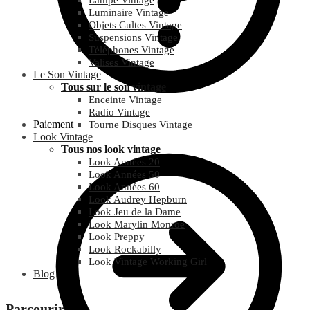
Lampe Vintage
Luminaire Vintage
Objets Cultes Vintage
Suspensions Vintage
Téléphones Vintage
Valises Vintage
Le Son Vintage
Tous sur le son vintage
Enceinte Vintage
Radio Vintage
Paiement
Tourne Disques Vintage
Look Vintage
Tous nos look vintage
Look Années 20
Look Années 50
Look Années 60
Look Audrey Hepburn
Look Jeu de la Dame
Look Marylin Monroe
Look Preppy
Look Rockabilly
Look Vintage Working Girl
Blog
Parcourir