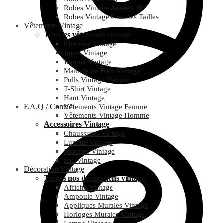
Robes Vintage Années 30
Robes Vintage Grandes Tailles
Vêtements Vintage
Tous les vêtements vintage
Chemise Vintage
Jupes Vintage
Jupons Vintage
Maillots de Bain Vintage
Pulls Vintage Femme
T-Shirt Vintage
Haut Vintage
F.A.Q / Contact
Vêtements Vintage Femme
Vêtements Vintage Homme
Accessoires Vintage
Chaussures Vintage
Lunette Vintage
Montres Vintage
Sac Vintage
Décoration Vintage
Toutes nos décorations vintage
Affiche Vintage
Ampoule Vintage
Appliques Murales Vintage
Horloges Murales Vintage