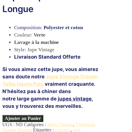
Longue
Composition:
Polyester et coton
Couleur:
Verte
Lavage
à la machine
Style: Jupe Vintage
Livraison Standard Offerte
Si vous aimez cette jupe, vous aimerez
sans doute notre
Jupe Vintage Crayon
Taille Haute Pois
vraiment craquante.
N’hésitez pas à chiner dans
notre large gamme de
jupes vintage
,
vous y trouverez des merveilles.
Ajouter au Panier
UGS :
ND
Catégories :
Jupes Vintage
,
Vêtements
Vintage Femme
Étiquettes :
carreaux
,
vert