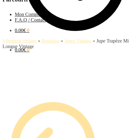
Mon Compte
F.A.Q / Contact
0.00
€
0
Vêtement vintage
»
Boutique
»
Jupes Vintage
»
Jupe Trapèze Mi
Longue Vintage
0.00
€
0