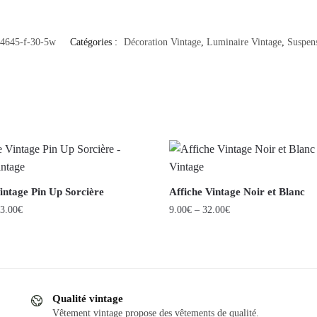
4645-f-30-5w
Catégories :
Décoration Vintage
,
Luminaire Vintage
,
Suspen
intage Pin Up Sorcière
Affiche Vintage Noir et Blanc
3.00
€
9.00
€
–
32.00
€
Ce
produit
a
plusieurs
Qualité vintage
.
variations.
Vêtement vintage propose des vêtements de qualité.