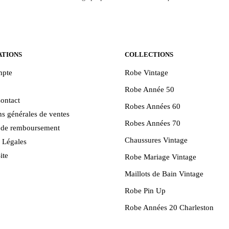
Les
options
peuvent
être
ATIONS
COLLECTIONS
choisies
sur
pte
Robe Vintage
la
Robe Année 50
page
ontact
du
Robes Années 60
s générales de ventes
produit
Robes Années 70
e de remboursement
Chaussures Vintage
 Légales
ite
Robe Mariage Vintage
Maillots de Bain Vintage
Robe Pin Up
Robe Années 20 Charleston