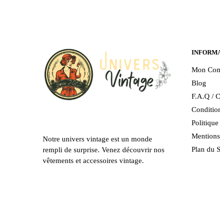
Les
Les
options
options
peuvent
peuvent
être
être
INFORM
choisies
choisies
sur
sur
Mon Com
la
la
Blog
page
page
F.A.Q / C
du
du
Condition
produit
produit
Politiqu
Mentions
Notre univers vintage est un monde
Plan du S
rempli de surprise. Venez découvrir nos
vêtements et accessoires vintage.