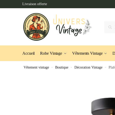
Skip
Skip
Livraison offerte
to
to
navigation
content
Recher
Accueil
Robe Vintage
Vêtements Vintage
D
Vêtement vintage
»
Boutique
»
Décoration Vintage
»
Plaf