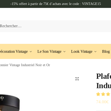
-15% offert à partir de 75€ d’achats avec le code : VINTAGE15
cher :
écoration Vintage
Le Son Vintage
Look Vintage
Blog
onnier Vintage Industriel Noir et Or
Plaf
🔍
Indu
74.00
€