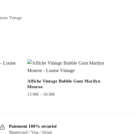
sions Vintage
Affiche Vintage Bubble Gum Marilyn
Monroe
13.00
€
–
50.00
€
Ce
produit
a
Paiement 100% sécurisé
plusieurs
Mastercard / Visa / Stripe