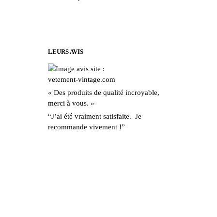
variations.
Les
options
peuvent
être
LEURS AVIS
choisies
sur
la
« Des produits de qualité incroyable,
page
merci à vous. »
du
“J’ai été vraiment satisfaite. Je
produit
recommande vivement !”