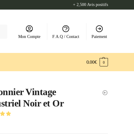
+ 2,500 Avis positifs
Mon Compte
F.A.Q / Contact
Paiement
0.00
€
0
onnier Vintage
striel Noir et Or