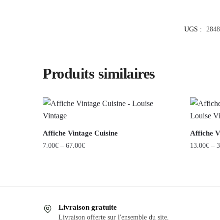
UGS :
2848
Produits similaires
Affiche Vintage Cuisine
Affiche V
7.00
€
–
67.00
€
13.00
€
–
3
Ce
Ce
produit
produit
a
a
plusieurs
plusieurs
Livraison gratuite
variations.
variations
Livraison offerte sur l'ensemble du site.