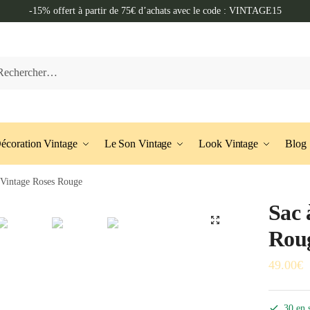
-15% offert à partir de 75€ d’achats avec le code : VINTAGE15
her :
écoration Vintage
Le Son Vintage
Look Vintage
Blog
 Vintage Roses Rouge
Sac 
🔍
Rou
49.00
€
30 en 