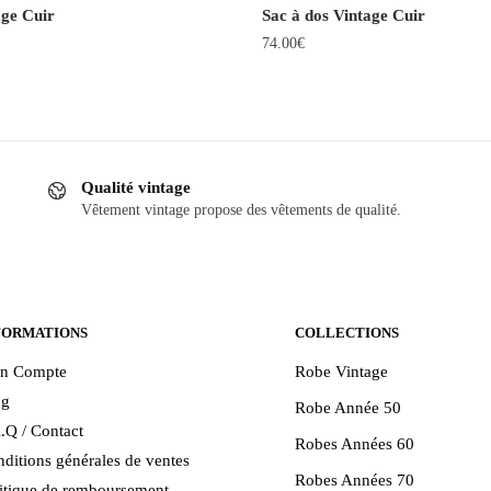
age Cuir
Sac à dos Vintage Cuir
74.00
€
Ce
produit
a
plusieurs
Qualité vintage
.
variations.
Vêtement vintage propose des vêtements de qualité.
Les
options
peuvent
être
choisies
FORMATIONS
COLLECTIONS
sur
n Compte
Robe Vintage
la
og
Robe Année 50
page
.Q / Contact
du
Robes Années 60
ditions générales de ventes
produit
Robes Années 70
itique de remboursement