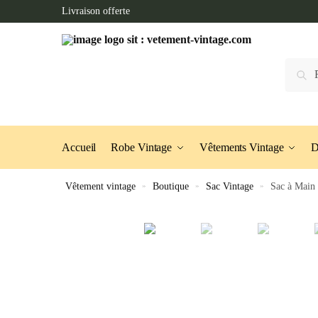
Skip
Skip
Livraison offerte
to
to
navigation
content
Recherc
Accueil
Robe Vintage
Vêtements Vintage
D
Vêtement vintage
»
Boutique
»
Sac Vintage
»
Sac à Main