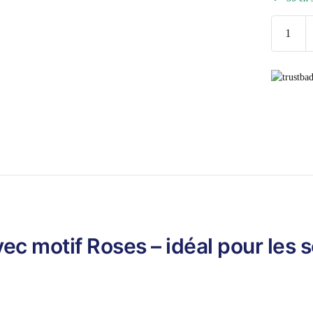
quantité
de
Sac
à
Main
Vintage
Roses
Rouge
ec motif Roses – idéal pour les s