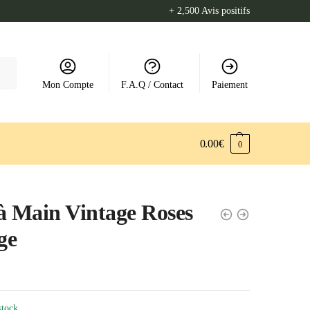
+ 2,500 Avis positifs
Mon Compte
F.A.Q / Contact
Paiement
0.00
€
0
à Main Vintage Roses
ge
stock