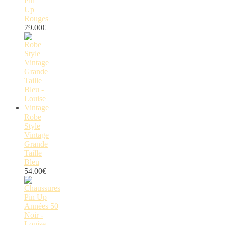
Pin
Up
Rouges
79.00
€
Robe
Style
Vintage
Grande
Taille
Bleu
54.00
€