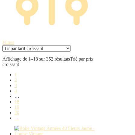
Filtres
Affichage de 1–18 sur 352 résultats
Trié par prix
croissant
1
2
3
4
…
18
19
20
→