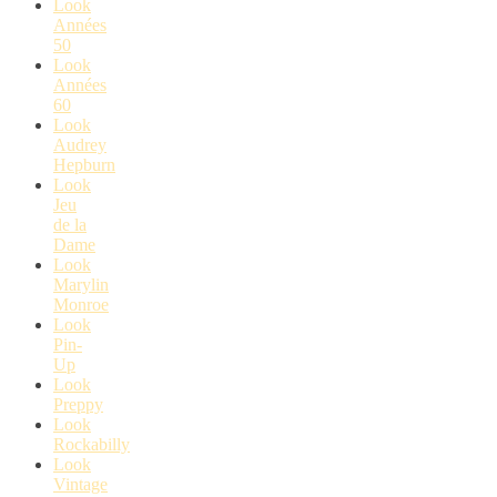
Look
Années
50
Look
Années
60
Look
Audrey
Hepburn
Look
Jeu
de la
Dame
Look
Marylin
Monroe
Look
Pin-
Up
Look
Preppy
Look
Rockabilly
Look
Vintage