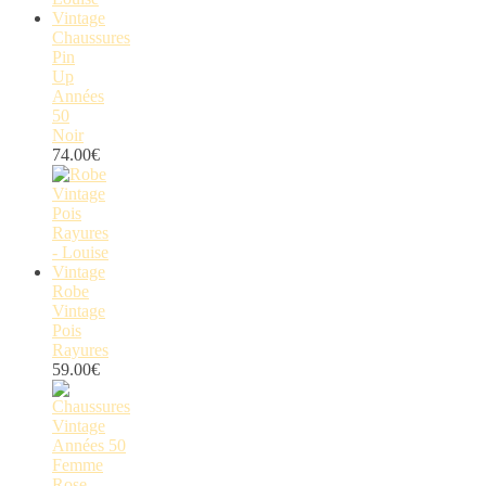
Chaussures
Pin
Up
Années
50
Noir
74.00
€
Robe
Vintage
Pois
Rayures
59.00
€