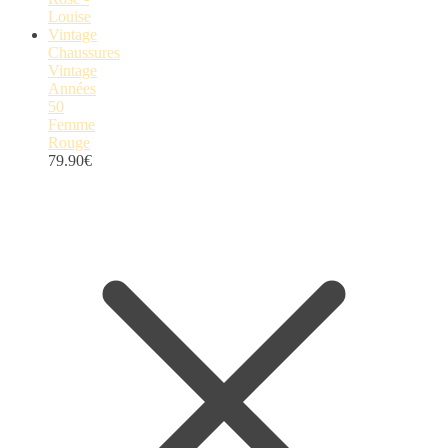
Chaussures
Vintage
Années
50
Femme
Rouge
79.90
€