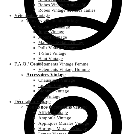
Robes Vintage Années 30
Robes Vintage Grandes Tailles
Vêtements Vintage
Tous les vêtements vintage
Chemise Vintage
Jupes Vintage
Jupons Vintage
Maillots de Bain Vintage
Pulls Vintage Femme
T-Shirt Vintage
Haut Vintage
F.A.Q / Contact
Vêtements Vintage Femme
Vêtements Vintage Homme
Accessoires Vintage
Chaussures Vintage
Lunette Vintage
Montres Vintage
Sac Vintage
Décoration Vintage
Toutes nos décorations vintage
Affiche Vintage
Ampoule Vintage
Appliques Murales Vintage
Horloges Murales Vintage