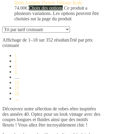
Robe Longue Fleurie Vintage Kaki
74.00
€
Choix des options
Ce produit a
plusieurs variations. Les options peuvent être
choisies sur la page du produit
Affichage de 1–18 sur 352 résultats
Trié par prix
croissant
1
2
3
4
…
18
19
20
→
Découvrez notre sélection de robes rétro inspirées
des années 40. Optez pour un look vintage avec des
coupes longues et fluides ainsi que des motifs
fleuris ! Vous allez être incroyablement chic !