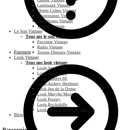
Lampe Vintage
Luminaire Vintage
Objets Cultes Vintage
Suspensions Vintage
Téléphones Vintage
Valises Vintage
Le Son Vintage
Tous sur le son vintage
Enceinte Vintage
Radio Vintage
Paiement
Tourne Disques Vintage
Look Vintage
Tous nos look vintage
Look Années 20
Look Années 50
Look Années 60
Look Audrey Hepburn
Look Jeu de la Dame
Look Marylin Monroe
Look Preppy
Look Rockabilly
Look Vintage Working Girl
Blog
Parcourir