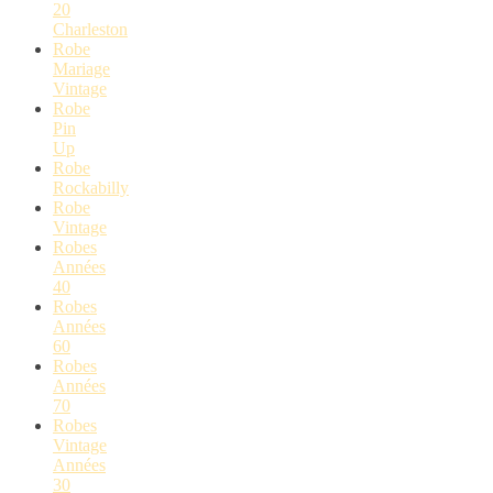
20
Charleston
Robe
Mariage
Vintage
Robe
Pin
Up
Robe
Rockabilly
Robe
Vintage
Robes
Années
40
Robes
Années
60
Robes
Années
70
Robes
Vintage
Années
30