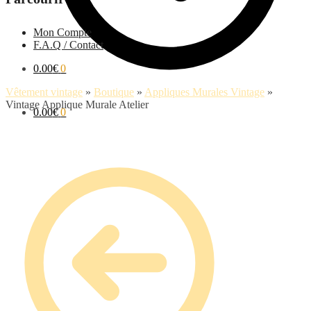
Mon Compte
F.A.Q / Contact
0.00
€
0
Vêtement vintage
»
Boutique
»
Appliques Murales Vintage
»
Vintage Applique Murale Atelier
0.00
€
0