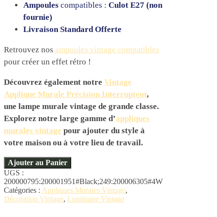
Ampoules
compatibles :
Culot E27 (non
fournie)
Livraison Standard Offerte
Retrouvez nos
ampoules vintage compatibles
pour créer un effet rétro !
Découvrez également notre
Vintage
Applique Murale Précision Interrupteur
,
une lampe murale vintage de grande classe.
Explorez notre large gamme d’
appliques
murales vintage
pour ajouter du style à
votre maison ou à votre lieu de travail.
Ajouter au Panier
UGS :
200000795:200001951#Black;249:200006305#4W
Catégories :
Appliques Murales Vintage
,
Décoration Vintage
,
Luminaire Vintage