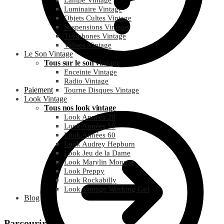
Lampe Vintage
Luminaire Vintage
Objets Cultes Vintage
Suspensions Vintage
Téléphones Vintage
Valises Vintage
Le Son Vintage
Tous sur le son vintage
Enceinte Vintage
Radio Vintage
Paiement
Tourne Disques Vintage
Look Vintage
Tous nos look vintage
Look Années 20
Look Années 50
Look Années 60
Look Audrey Hepburn
Look Jeu de la Dame
Look Marylin Monroe
Look Preppy
Look Rockabilly
Look Vintage Working Girl
Blog
Parcourir