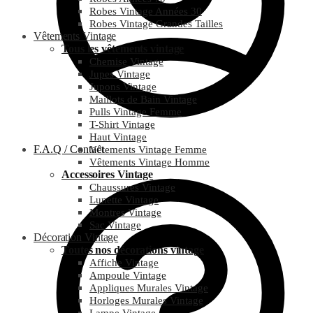
Robes Vintage Années 30
Robes Vintage Grandes Tailles
Vêtements Vintage
Tous les vêtements vintage
Chemise Vintage
Jupes Vintage
Jupons Vintage
Maillots de Bain Vintage
Pulls Vintage Femme
T-Shirt Vintage
Haut Vintage
F.A.Q / Contact
Vêtements Vintage Femme
Vêtements Vintage Homme
Accessoires Vintage
Chaussures Vintage
Lunette Vintage
Montres Vintage
Sac Vintage
Décoration Vintage
Toutes nos décorations vintage
Affiche Vintage
Ampoule Vintage
Appliques Murales Vintage
Horloges Murales Vintage