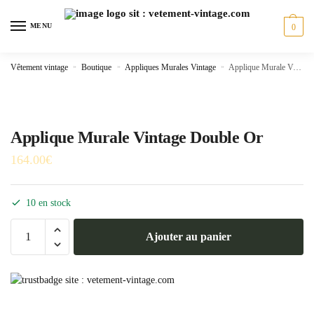
Skip
Skip
to
to
MENU
0
navigation
content
Vêtement vintage
»
Boutique
»
Appliques Murales Vintage
»
Applique Murale Vintage Double Or
Applique Murale Vintage Double Or
164.00
€
10 en stock
quantité
Ajouter au panier
de
Applique
Murale
Vintage
Double