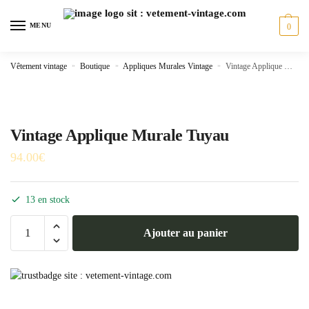
Skip
Skip
to
to
MENU
0
navigation
content
Vêtement vintage
»
Boutique
»
Appliques Murales Vintage
»
Vintage Applique Murale Tuyau
Vintage Applique Murale Tuyau
94.00
€
13 en stock
quantité
Ajouter au panier
de
Vintage
Applique
Murale
Tuyau