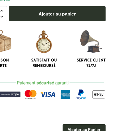
Ajouter au panier
ne
Ajouter au Panier