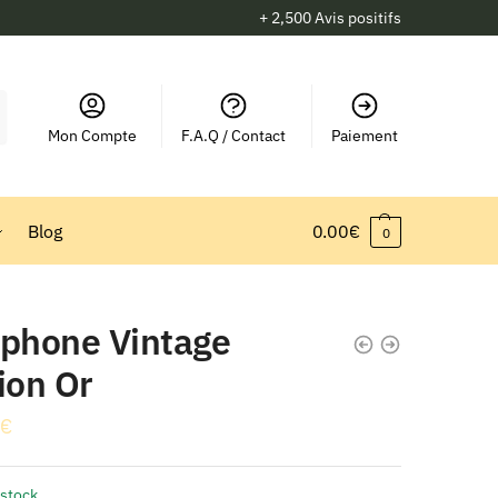
+ 2,500 Avis positifs
Mon Compte
F.A.Q / Contact
Paiement
Blog
0.00
€
0
éphone Vintage
ion Or
€
 stock