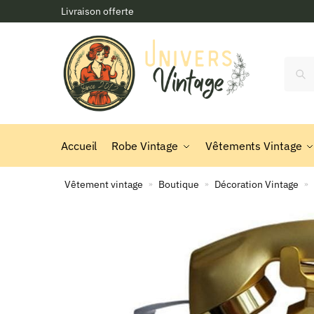
Skip
Skip
Livraison offerte
to
to
navigation
content
Reche
Accueil
Robe Vintage
Vêtements Vintage
Vêtement vintage
Boutique
Décoration Vintage
»
»
»