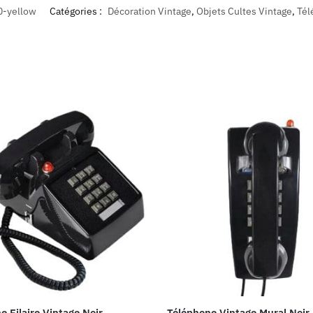
-yellow
Catégories :
Décoration Vintage
,
Objets Cultes Vintage
,
Tél
e Filaire Vintage Noir
Téléphone Vintage Mural Noir