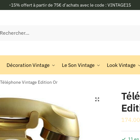
-15% offert à partir de 75€ d’achats avec le code : VINTAGE15
rcher :
Décoration Vintage
Le Son Vintage
Look Vintage
Téléphone Vintage Edition Or
Tél
🔍
Edit
174.00
11 en