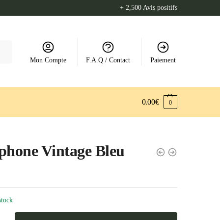
+ 2,500 Avis positifs
Mon Compte
F.A.Q / Contact
Paiement
0.00
€
0
phone Vintage Bleu
stock