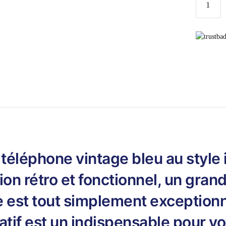
de
Téléphon
Vintage
Bleu
éléphone vintage bleu au style 
on rétro et fonctionnel, un gran
 est tout simplement exceptionn
tif est un indispensable pour vo