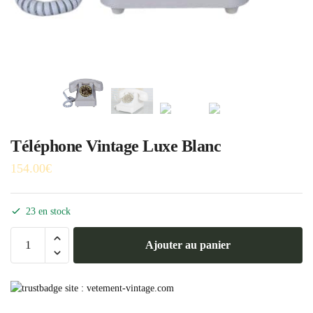
Téléphone Vintage Luxe Blanc
154.00
€
23 en stock
quantité
Ajouter au panier
de
Téléphone
Vintage
Luxe