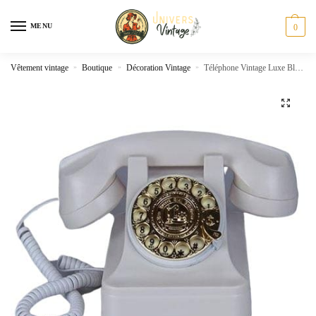
Skip
Skip
to
to
MENU
0
navigation
content
Vêtement vintage
»
Boutique
»
Décoration Vintage
»
Téléphone Vintage Luxe Blanc
🔍