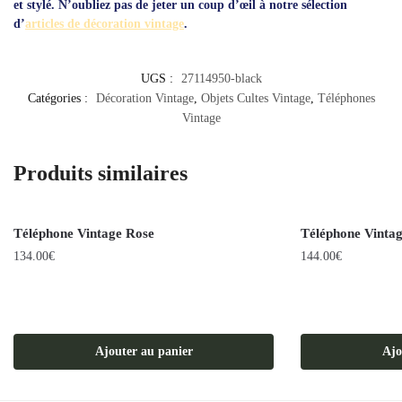
et stylé. N’oubliez pas de jeter un coup d’œil à notre sélection
d’
articles de décoration vintage
.
UGS :
27114950-black
Catégories :
Décoration Vintage
,
Objets Cultes Vintage
,
Téléphones
Vintage
Produits similaires
Téléphone Vintage Rose
Téléphone Vinta
134.00
€
144.00
€
Ajouter au panier
Ajo