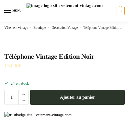
Skip
Skip
to
to
MENU
0
navigation
content
Vêtement vintage
»
Boutique
»
Décoration Vintage
»
Téléphone Vintage Edition Noir
Téléphone Vintage Edition Noir
174.00
€
24 en stock
quantité
Ajouter au panier
de
Téléphone
Vintage
Edition
Noir