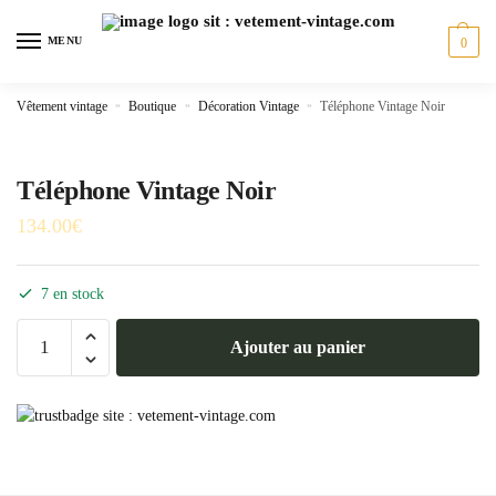
Skip
Skip
to
to
MENU
0
navigation
content
Vêtement vintage
»
Boutique
»
Décoration Vintage
»
Téléphone Vintage Noir
Téléphone Vintage Noir
134.00
€
7 en stock
quantité
Ajouter au panier
de
Téléphone
Vintage
Noir