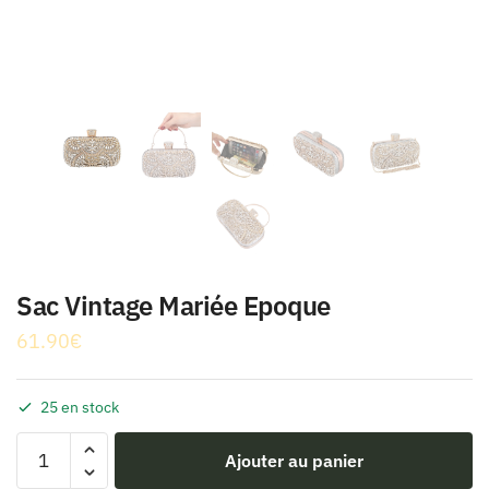
Sac Vintage Mariée Epoque
61.90
€
25 en stock
quantité
Ajouter au panier
de