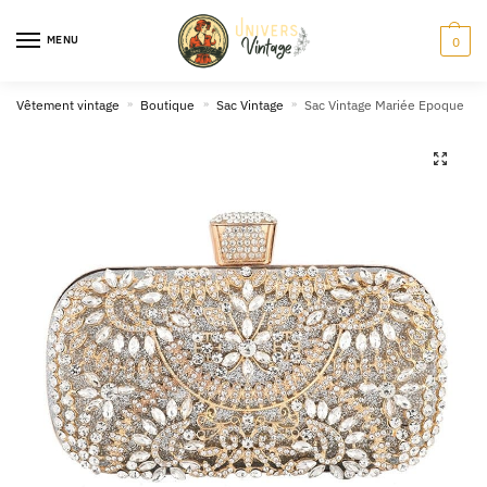
Skip
Skip
to
to
MENU
0
navigation
content
Vêtement vintage
»
Boutique
»
Sac Vintage
»
Sac Vintage Mariée Epoque
🔍