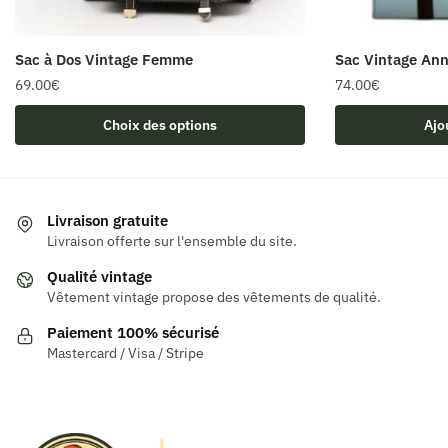
Sac à Dos Vintage Femme
Sac Vintage Ann
69.00
€
74.00
€
Ce
Choix des options
Ajo
produit
a
plusieurs
variations.
Livraison gratuite
Les
Livraison offerte sur l'ensemble du site.
options
Qualité vintage
peuvent
Vêtement vintage propose des vêtements de qualité.
être
Paiement 100% sécurisé
choisies
Mastercard / Visa / Stripe
sur
la
page
du