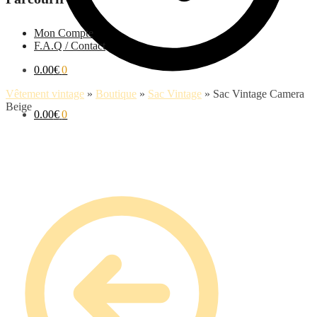
Mon Compte
F.A.Q / Contact
0.00
€
0
Vêtement vintage
»
Boutique
»
Sac Vintage
»
Sac Vintage Camera
Beige
0.00
€
0