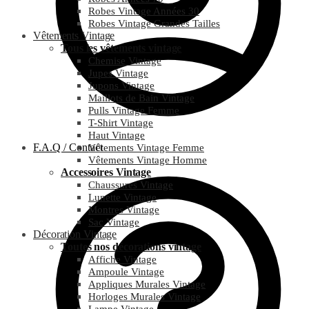
Robes Vintage Années 30
Robes Vintage Grandes Tailles
Vêtements Vintage
Tous les vêtements vintage
Chemise Vintage
Jupes Vintage
Jupons Vintage
Maillots de Bain Vintage
Pulls Vintage Femme
T-Shirt Vintage
Haut Vintage
F.A.Q / Contact
Vêtements Vintage Femme
Vêtements Vintage Homme
Accessoires Vintage
Chaussures Vintage
Lunette Vintage
Montres Vintage
Sac Vintage
Décoration Vintage
Toutes nos décorations vintage
Affiche Vintage
Ampoule Vintage
Appliques Murales Vintage
Horloges Murales Vintage