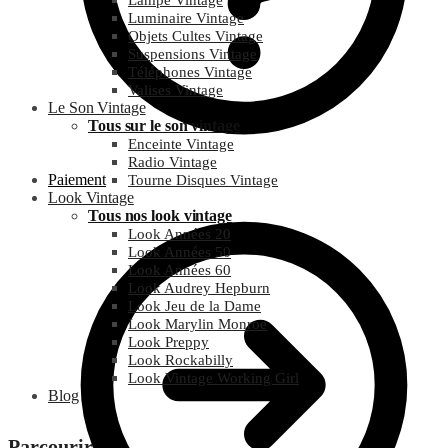
Lampe Vintage
Luminaire Vintage
Objets Cultes Vintage
Suspensions Vintage
Téléphones Vintage
Valises Vintage
Le Son Vintage
Tous sur le son vintage
Enceinte Vintage
Radio Vintage
Paiement
Tourne Disques Vintage
Look Vintage
Tous nos look vintage
Look Années 20
Look Années 50
Look Années 60
Look Audrey Hepburn
Look Jeu de la Dame
Look Marylin Monroe
Look Preppy
Look Rockabilly
Look Vintage Working Girl
Blog
Parcourir