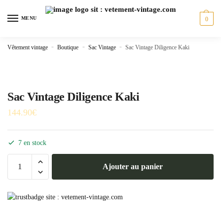
Skip
Skip
to
to
MENU
0
navigation
content
Vêtement vintage
»
Boutique
»
Sac Vintage
»
Sac Vintage Diligence Kaki
Sac Vintage Diligence Kaki
144.90
€
7 en stock
quantité
Ajouter au panier
de
Sac
Vintage
Diligence
Kaki