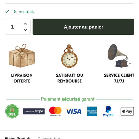
18 en stock
quantité
Ajouter au panier
de
Sac
Vintage
Années
20
Luxe
Noir
Fiche Produit
Description