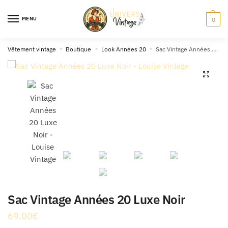
Skip
Skip
to
to
MENU
0
navigation
content
Vêtement vintage
»
Boutique
»
Look Années 20
»
Sac Vintage Années 20 Luxe Noir
🔍
Sac Vintage Années 20 Luxe Noir
69.00
€