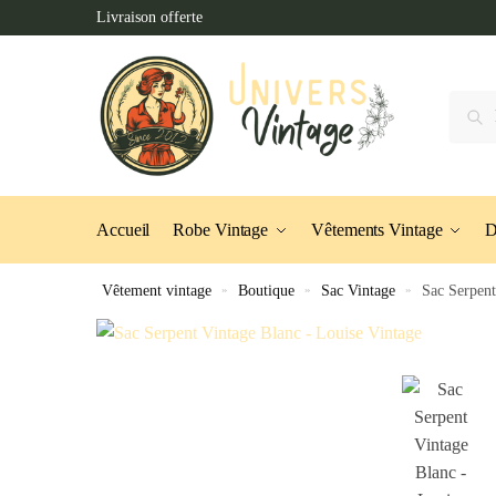
Skip
Skip
Livraison offerte
to
to
navigation
content
Recher
Accueil
Robe Vintage
Vêtements Vintage
D
Vêtement vintage
»
Boutique
»
Sac Vintage
»
Sac Serpent