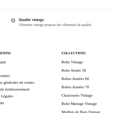
Ce
produit
a
Qualité vintage
plusieurs
Vêtement vintage propose des vêtements de qualité.
variations.
Les
options
peuvent
être
ATIONS
COLLECTIONS
choisies
pte
Robe Vintage
sur
Robe Année 50
la
ontact
page
Robes Années 60
s générales de ventes
du
Robes Années 70
e de remboursement
produit
Chaussures Vintage
 Légales
ite
Robe Mariage Vintage
Maillots de Bain Vintage