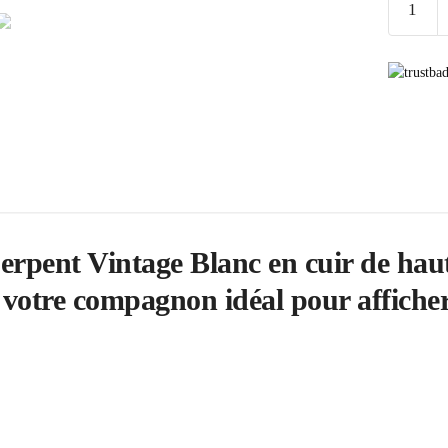
de
Sac
Serpent
Vintage
Blanc
rpent Vintage Blanc en cuir de haut
 votre compagnon idéal pour afficher