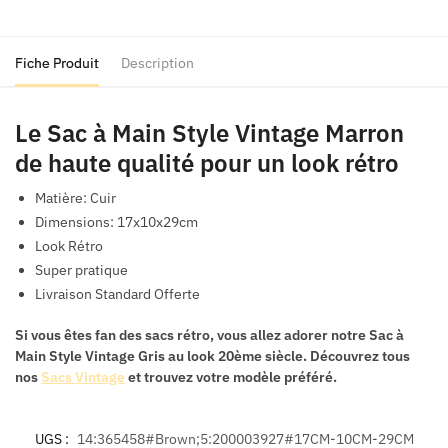
Style
Vintage
Marron
Fiche Produit
Description
Le Sac à Main Style Vintage Marron
de haute qualité pour un look rétro
Matière: Cuir
Dimensions: 17x10x29cm
Look Rétro
Super pratique
Livraison Standard Offerte
Si vous êtes fan des sacs rétro, vous allez adorer notre
Sac à
Main Style Vintage Gris
au look 20ème siècle. Découvrez tous
nos
Sacs Vintage
et trouvez votre modèle préféré.
UGS :
14:365458#Brown;5:200003927#17CM-10CM-29CM