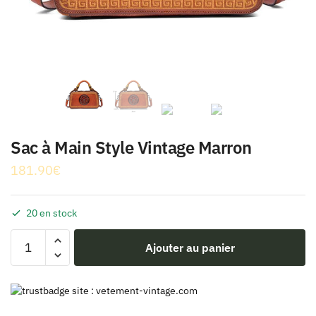
Sac à Main Style Vintage Marron
181.90
€
20 en stock
quantité
Ajouter au panier
de
Sac
à
Main