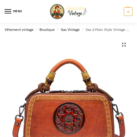
Skip
Skip
to
to
MENU
0
navigation
content
Vêtement vintage
»
Boutique
»
Sac Vintage
»
Sac à Main Style Vintage Marron
🔍