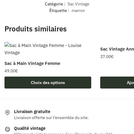
Catégorie :
Sac Vintage
Étiquette :
marron
Produits similaires
Sac Vintage An
37.00
€
Sac à Main Vintage Femme
49.00
€
Ce
Choix des options
Ajo
produit
a
plusieurs
variations.
Livraison gratuite
Les
Livraison offerte sur l'ensemble du site.
options
Qualité vintage
peuvent