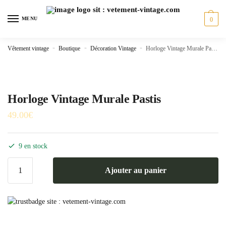
Skip
Skip
to
to
MENU
0
navigation
content
Vêtement vintage
»
Boutique
»
Décoration Vintage
»
Horloge Vintage Murale Pastis
Horloge Vintage Murale Pastis
49.00
€
9 en stock
quantité
Ajouter au panier
de
Horloge
Vintage
Murale
Pastis