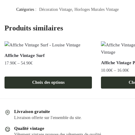
Catégories :
Décoration Vintage
,
Horloges Murales Vintage
Produits similaires
Affiche Vintage Surf
Affiche Vintage 
17.90
€
–
54.90
€
10.00
€
–
16.00
€
Ce
produit
Ce
Choix des options
Cho
a
produit
plusieurs
a
variations.
plusieurs
Les
variations.
Livraison gratuite
options
Les
Livraison offerte sur l'ensemble du site.
peuvent
options
Qualité vintage
être
peuvent
Vêtement vintage propose des vêtements de qualité.