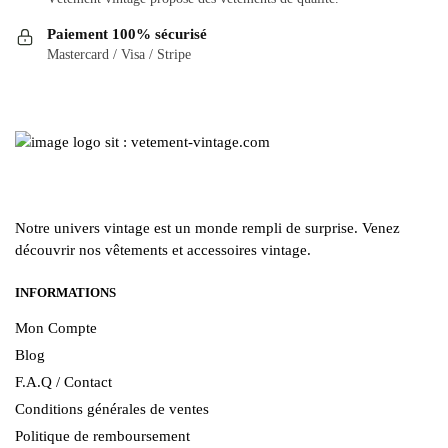
choisies
être
Paiement 100% sécurisé
sur
choisies
Mastercard / Visa / Stripe
la
sur
page
la
du
page
produit
du
produit
Notre univers vintage est un monde rempli de surprise. Venez
découvrir nos vêtements et accessoires vintage.
INFORMATIONS
Mon Compte
Blog
F.A.Q / Contact
Conditions générales de ventes
Politique de remboursement