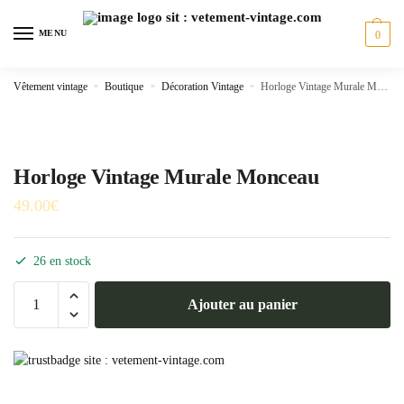
Skip
Skip
to
to
MENU
0
navigation
content
Vêtement vintage
»
Boutique
»
Décoration Vintage
»
Horloge Vintage Murale Monceau
Horloge Vintage Murale Monceau
49.00
€
26 en stock
quantité
Ajouter au panier
de
Horloge
Vintage
Murale
Monceau