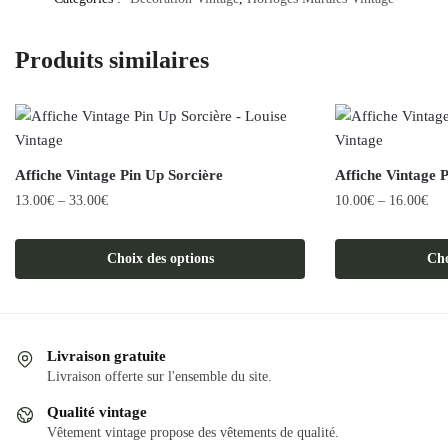
Produits similaires
Affiche Vintage Pin Up Sorcière
Affiche Vintage 
13.00
€
–
33.00
€
10.00
€
–
16.00
€
Ce
Ce
produit
produit
Choix des options
Cho
a
a
plusieurs
plusieurs
variations.
variations.
Les
Les
Livraison gratuite
Livraison offerte sur l'ensemble du site.
options
options
peuvent
peuvent
Qualité vintage
être
être
Vêtement vintage propose des vêtements de qualité.