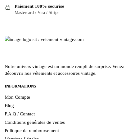
choisies
choisies
Paiement 100% sécurisé
sur
sur
Mastercard / Visa / Stripe
la
la
page
page
du
du
produit
produit
Notre univers vintage est un monde rempli de surprise. Venez
découvrir nos vêtements et accessoires vintage.
INFORMATIONS
Mon Compte
Blog
F.A.Q / Contact
Conditions générales de ventes
Politique de remboursement
Mentions Légales