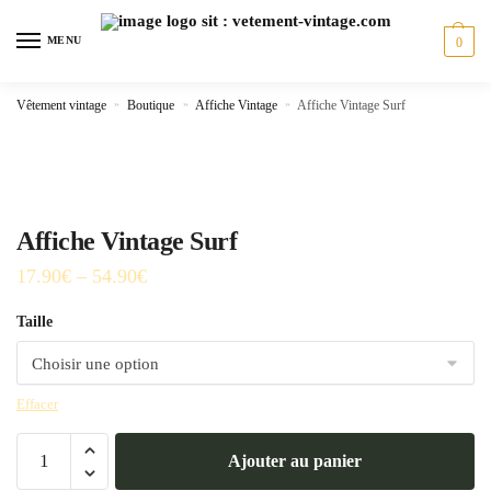
Skip
Skip
to
to
MENU
0
navigation
content
Vêtement vintage
»
Boutique
»
Affiche Vintage
»
Affiche Vintage Surf
Affiche Vintage Surf
17.90
€
–
54.90
€
Taille
Effacer
quantité
Ajouter au panier
de