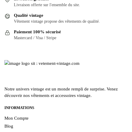
Les
Les
Livraison offerte sur l'ensemble du site.
options
options
Qualité vintage
peuvent
peuvent
Vêtement vintage propose des vêtements de qualité.
être
être
Paiement 100% sécurisé
choisies
choisies
Mastercard / Visa / Stripe
sur
sur
la
la
page
page
du
du
produit
produit
Notre univers vintage est un monde rempli de surprise. Venez
découvrir nos vêtements et accessoires vintage.
INFORMATIONS
Mon Compte
Blog