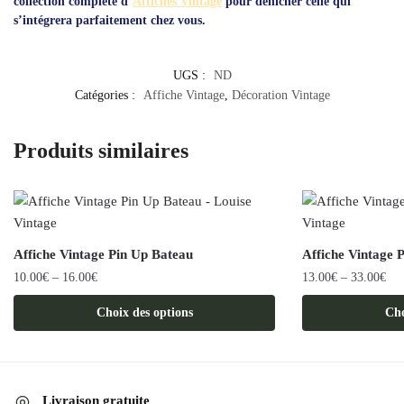
collection complète d’
Affiches Vintage
pour dénicher celle qui
s’intégrera parfaitement chez vous.
UGS :
ND
Catégories :
Affiche Vintage
,
Décoration Vintage
Produits similaires
Affiche Vintage Pin Up Bateau
Affiche Vintage 
10.00
€
–
16.00
€
13.00
€
–
33.00
€
Ce
Ce
Choix des options
Cho
produit
produit
a
a
plusieurs
plusieurs
variations.
variations.
Livraison gratuite