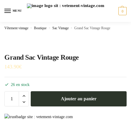
Skip
Skip
to
to
MENU
0
navigation
content
Vêtement vintage
»
Boutique
»
Sac Vintage
»
Grand Sac Vintage Rouge
Grand Sac Vintage Rouge
143.90
€
26 en stock
quantité
Ajouter au panier
de
Grand
Sac
Vintage
Rouge