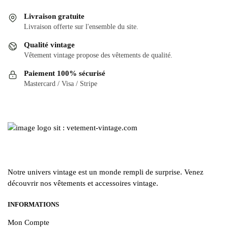
plusieurs
variations.
variations.
Les
Livraison gratuite
Les
options
Livraison offerte sur l'ensemble du site.
options
peuvent
Qualité vintage
peuvent
être
Vêtement vintage propose des vêtements de qualité.
être
choisies
Paiement 100% sécurisé
choisies
sur
Mastercard / Visa / Stripe
sur
la
la
page
page
du
du
produit
produit
Notre univers vintage est un monde rempli de surprise. Venez
découvrir nos vêtements et accessoires vintage.
INFORMATIONS
Mon Compte