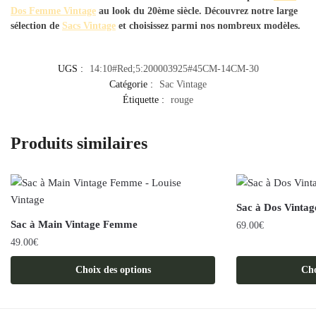
Dos Femme Vintage
au look du 20ème siècle. Découvrez notre large
sélection de
Sacs Vintage
et choisissez parmi nos nombreux modèles.
UGS :
14:10#Red;5:200003925#45CM-14CM-30
Catégorie :
Sac Vintage
Étiquette :
rouge
Produits similaires
Sac à Dos Vinta
Sac à Main Vintage Femme
69.00
€
49.00
€
Ce
Ce
produit
Choix des options
Cho
produit
a
a
plusieurs