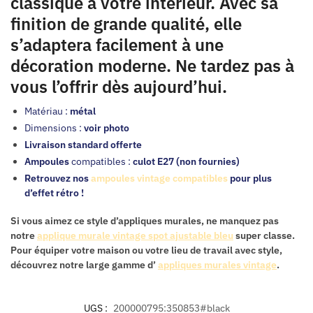
classique à votre intérieur. Avec sa
finition de grande qualité, elle
s’adaptera facilement à une
décoration moderne. Ne tardez pas à
vous l’offrir dès aujourd’hui.
Matériau :
métal
Dimensions :
voir photo
Livraison standard offerte
Ampoules
compatibles :
culot E27 (non fournies)
Retrouvez nos
ampoules vintage compatibles
pour plus
d’effet rétro !
Si vous aimez ce style d’appliques murales, ne manquez pas
notre
applique murale vintage spot ajustable bleu
super classe.
Pour équiper votre maison ou votre lieu de travail avec style,
découvrez notre large gamme d’
appliques murales vintage
.
UGS :
200000795:350853#black