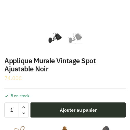
Applique Murale Vintage Spot
Ajustable Noir
74.00
€
8 en stock
quantité
Ajouter au panier
de
Applique
Murale