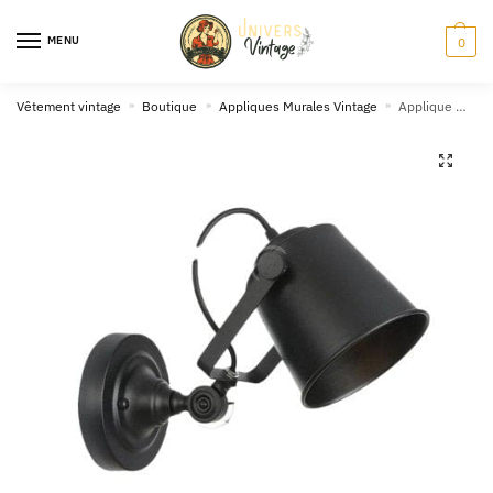
Skip
Skip
to
to
MENU
0
navigation
content
Vêtement vintage
»
Boutique
»
Appliques Murales Vintage
»
Applique Murale Vintage Spot Ajustable Noir
🔍