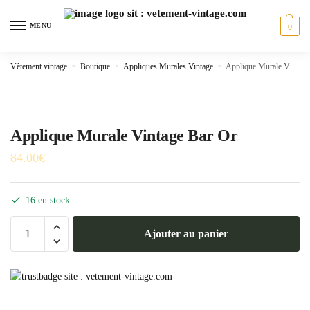
Skip
Skip
to
to
MENU
0
navigation
content
Vêtement vintage
»
Boutique
»
Appliques Murales Vintage
»
Applique Murale Vintage Bar Or
Applique Murale Vintage Bar Or
84.00
€
16 en stock
quantité
Ajouter au panier
de
Applique
Murale
Vintage
Bar