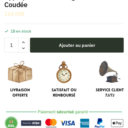
Coudée
114.00
€
18 en stock
quantité
Ajouter au panier
de
Applique
Murale
Vintage
Industrielle
Coudée