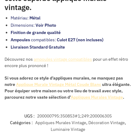
vintage.
Matériau:
Métal
Dimensions:
Voir Photo
Finition de grande qualité
Ampoules
compatibles:
Culot E27 (non incluses)
Livraison Standard Gratuite
Découvrez nos
ampoules vintage compatibles
pour un effet rétro
encore plus prononcé !
Si vous adorez ce style d’appliques murales, ne manquez pas
notre
Applique Murale Vintage Métal Coude Blanc
ultra élégante.
Pour équiper votre maison ou votre lieu de travail avec style,
parcourez notre vaste sélection d’
Appliques Murales Vintage
.
UGS :
200000795:350853#1;249:200006305
Catégories :
Appliques Murales Vintage
,
Décoration Vintage
,
Luminaire Vintage