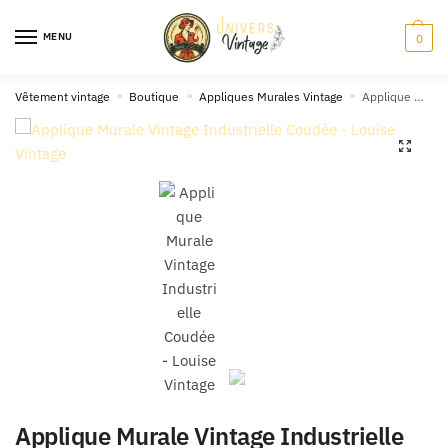
Skip
Skip
to
to
MENU
0
navigation
content
Vêtement vintage
»
Boutique
»
Appliques Murales Vintage
»
Applique Murale Vintage Industrielle Coudée
🔍
Applique Murale Vintage Industrielle