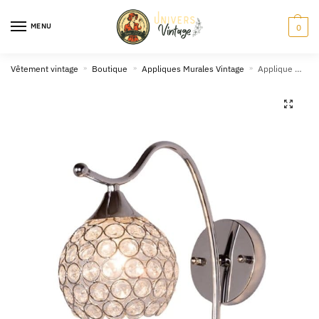
Skip
Skip
to
to
MENU
0
navigation
content
Vêtement vintage
»
Boutique
»
Appliques Murales Vintage
»
Applique Murale Vintage Métal Coude Blanc
🔍