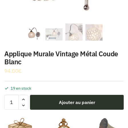
Applique Murale Vintage Métal Coude
Blanc
94.00
€
19 en stock
quantité
Ajouter au panier
de
Applique
Murale
Vintage