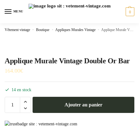
Skip
Skip
to
to
MENU
0
navigation
content
Vêtement vintage
»
Boutique
»
Appliques Murales Vintage
»
Applique Murale Vintage Double Or Bar
Applique Murale Vintage Double Or Bar
164.00
€
14 en stock
quantité
Ajouter au panier
de
Applique
Murale
Vintage
Double