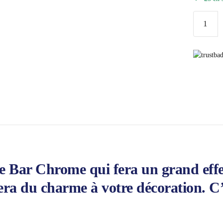
quantité
de
Applique
Murale
Vintage
Bar
Chrome
 Bar Chrome qui fera un grand effe
tera du charme à votre décoration. C