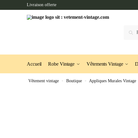
Skip
Skip
Livraison offerte
to
to
navigation
content
Recherc
Accueil
Robe Vintage
Vêtements Vintage
D
Vêtement vintage
»
Boutique
»
Appliques Murales Vintage