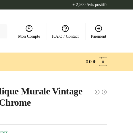
+ 2,500 Avis positifs
Mon Compte
F.A.Q / Contact
Paiement
0.00
€
0
ique Murale Vintage
 Chrome
stock