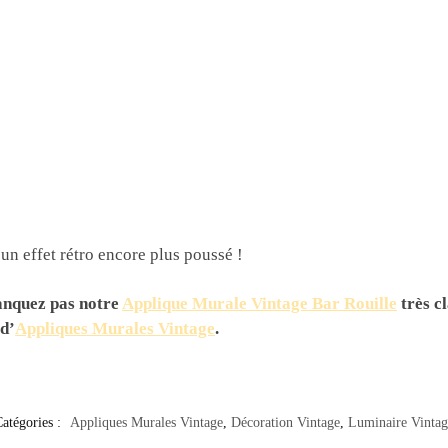
un effet rétro encore plus poussé !
manquez pas notre
Applique Murale Vintage Bar Rouille
très c
d’
Appliques Murales Vintage
.
atégories :
Appliques Murales Vintage
,
Décoration Vintage
,
Luminaire Vintag