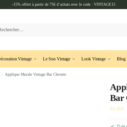
-15% offert à partir de 75€ d’achats avec le code : VINTAGE15
her :
écoration Vintage
Le Son Vintage
Look Vintage
Blog
»
Applique Murale Vintage Bar Chrome
Appl
Bar
84.00
€
25 en 