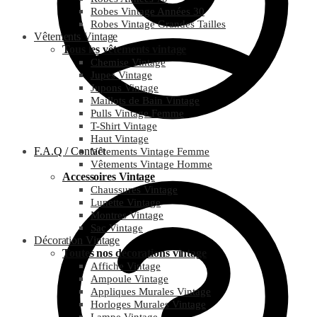
Robes Vintage Années 30
Robes Vintage Grandes Tailles
Vêtements Vintage
Tous les vêtements vintage
Chemise Vintage
Jupes Vintage
Jupons Vintage
Maillots de Bain Vintage
Pulls Vintage Femme
T-Shirt Vintage
Haut Vintage
F.A.Q / Contact
Vêtements Vintage Femme
Vêtements Vintage Homme
Accessoires Vintage
Chaussures Vintage
Lunette Vintage
Montres Vintage
Sac Vintage
Décoration Vintage
Toutes nos décorations vintage
Affiche Vintage
Ampoule Vintage
Appliques Murales Vintage
Horloges Murales Vintage