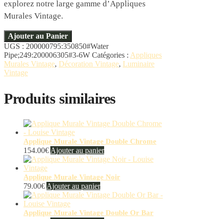
explorez notre large gamme d’Appliques
Murales Vintage.
Ajouter au Panier
UGS :
200000795:350850#Water
Pipe;249:200006305#3-6W
Catégories :
Appliques
Murales Vintage
,
Décoration Vintage
,
Luminaire
Vintage
Produits similaires
Applique Murale Vintage Double Chrome
154.00
€
Ajouter au panier
Applique Murale Vintage Noir
79.00
€
Ajouter au panier
Applique Murale Vintage Double Or Bar