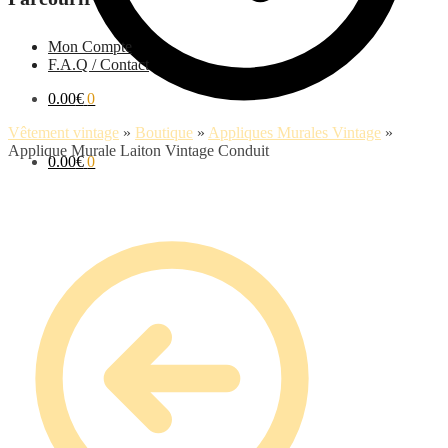
Mon Compte
F.A.Q / Contact
0.00
€
0
Vêtement vintage
»
Boutique
»
Appliques Murales Vintage
»
Applique Murale Laiton Vintage Conduit
0.00
€
0