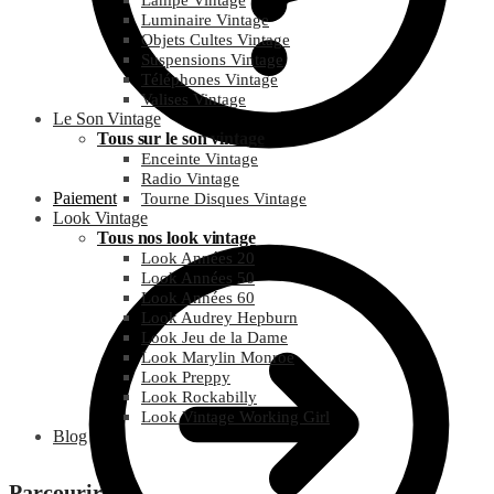
Lampe Vintage
Luminaire Vintage
Objets Cultes Vintage
Suspensions Vintage
Téléphones Vintage
Valises Vintage
Le Son Vintage
Tous sur le son vintage
Enceinte Vintage
Radio Vintage
Paiement
Tourne Disques Vintage
Look Vintage
Tous nos look vintage
Look Années 20
Look Années 50
Look Années 60
Look Audrey Hepburn
Look Jeu de la Dame
Look Marylin Monroe
Look Preppy
Look Rockabilly
Look Vintage Working Girl
Blog
Parcourir