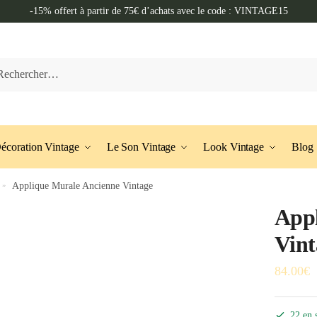
-15% offert à partir de 75€ d’achats avec le code : VINTAGE15
her :
écoration Vintage
Le Son Vintage
Look Vintage
Blog
»
Applique Murale Ancienne Vintage
Appl
Vint
84.00
€
22 en 