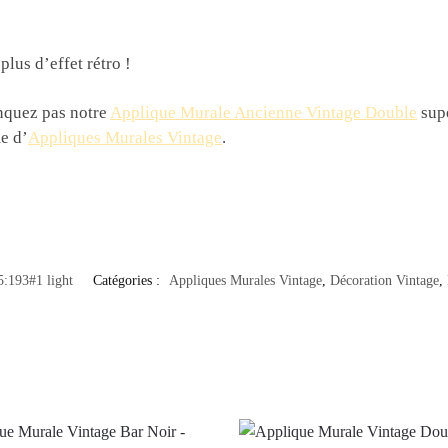
plus d’effet rétro !
nquez pas notre
Applique Murale Ancienne Vintage Double
supe
e d’
Appliques Murales Vintage
.
:193#1 light
Catégories :
Appliques Murales Vintage
,
Décoration Vintage
,