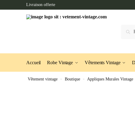
Skip
Skip
Livraison offerte
to
to
navigation
content
Recherc
Accueil
Robe Vintage
Vêtements Vintage
D
Vêtement vintage
»
Boutique
»
Appliques Murales Vintage