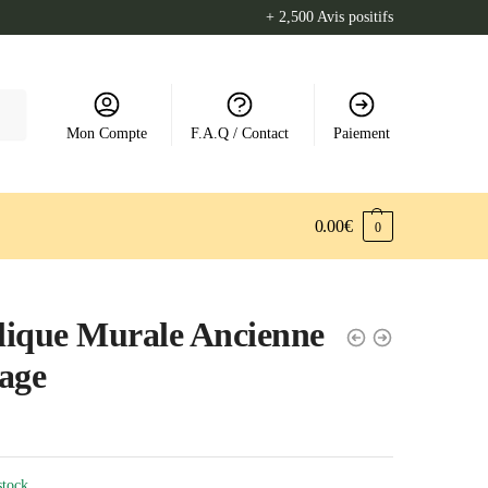
+ 2,500 Avis positifs
Mon Compte
F.A.Q / Contact
Paiement
0.00
€
0
ique Murale Ancienne
age
stock