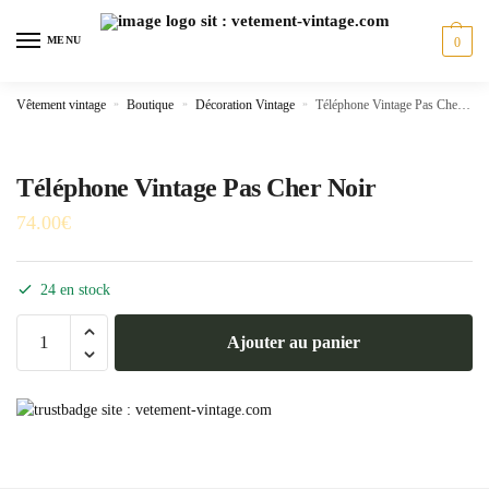
Skip
Skip
to
to
MENU
0
navigation
content
Vêtement vintage
»
Boutique
»
Décoration Vintage
»
Téléphone Vintage Pas Cher Noir
Téléphone Vintage Pas Cher Noir
74.00
€
24 en stock
quantité
Ajouter au panier
de
Téléphone
Vintage
Pas
Cher
Noir