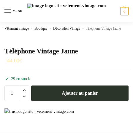
Skip
Skip
to
to
MENU
0
navigation
content
Vêtement vintage
»
Boutique
»
Décoration Vintage
»
Téléphone Vintage Jaune
Téléphone Vintage Jaune
144.00
€
29 en stock
quantité
Ajouter au panier
de
Téléphone
Vintage
Jaune