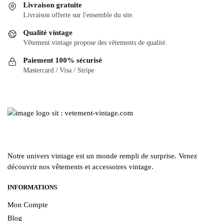
Les
Les
Livraison gratuite
options
options
Livraison offerte sur l'ensemble du site.
peuvent
peuvent
Qualité vintage
être
être
Vêtement vintage propose des vêtements de qualité.
choisies
choisies
Paiement 100% sécurisé
sur
sur
Mastercard / Visa / Stripe
la
la
page
page
du
du
produit
produit
Notre univers vintage est un monde rempli de surprise. Venez
découvrir nos vêtements et accessoires vintage.
INFORMATIONS
Mon Compte
Blog