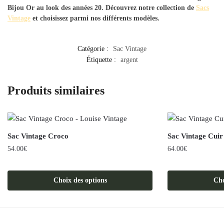
Bijou Or
au look des années 20. Découvrez notre collection de
Sacs
Vintage
et choisissez parmi nos différents modèles.
Catégorie :
Sac Vintage
Étiquette :
argent
Produits similaires
Sac Vintage Croco
Sac Vintage Cuir
54.00
€
64.00
€
Ce
Ce
produit
produit
Choix des options
Cho
a
a
plusieurs
plusieurs
variations.
variations.