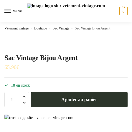
Skip
Skip
to
to
MENU
0
navigation
content
Vêtement vintage
»
Boutique
»
Sac Vintage
»
Sac Vintage Bijou Argent
Sac Vintage Bijou Argent
65.90
€
18 en stock
quantité
Ajouter au panier
de
Sac
Vintage
Bijou
Argent