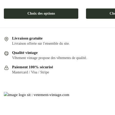
Ce
Ce
produit
produit
Choix des options
Cho
a
a
plusieurs
plusieurs
variations.
variations.
Les
Les
Livraison gratuite
options
options
Livraison offerte sur l'ensemble du site.
peuvent
peuvent
Qualité vintage
être
être
Vêtement vintage propose des vêtements de qualité.
choisies
choisies
Paiement 100% sécurisé
sur
sur
Mastercard / Visa / Stripe
la
la
page
page
du
du
produit
produit