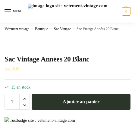
Skip
Skip
to
to
MENU
0
navigation
content
Vêtement vintage
»
Boutique
»
Sac Vintage
»
Sac Vintage Années 20 Blanc
Sac Vintage Années 20 Blanc
54.00
€
15 en stock
quantité
Ajouter au panier
de
Sac
Vintage
Années
20