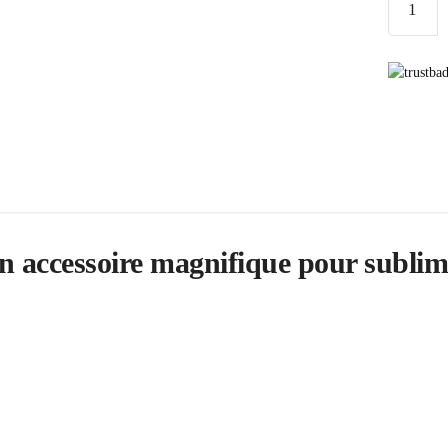
de
Sac
Perle
Vintage
Noir
un accessoire magnifique pour sublim