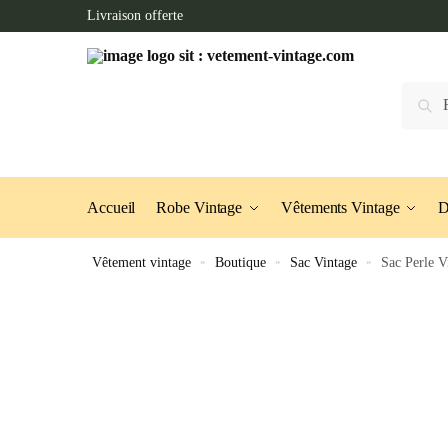
Skip
Skip
Livraison offerte
to
to
navigation
content
Recherc
Accueil
Robe Vintage
Vêtements Vintage
D
Vêtement vintage
»
Boutique
»
Sac Vintage
»
Sac Perle V