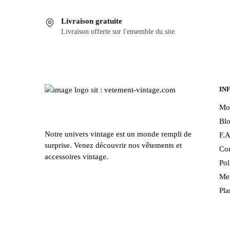
plusieurs
Livraison gratuite
variations
Livraison offerte sur l'ensemble du site.
Les
options
peuvent
être
choisies
IN
sur
Mo
la
Bl
page
Notre univers vintage est un monde rempli de
F.A
du
surprise. Venez découvrir nos vêtements et
Con
produit
accessoires vintage.
Pol
Men
Pla