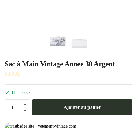
Sac à Main Vintage Annee 30 Argent
50.90
€
11 en stock
quantité
Ajouter au panier
de
Sac
à
Main