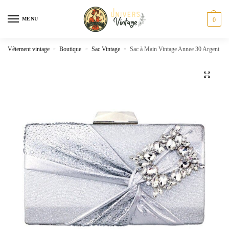
Skip
Skip
to
to
MENU
0
navigation
content
Vêtement vintage
»
Boutique
»
Sac Vintage
»
Sac à Main Vintage Annee 30 Argent
🔍