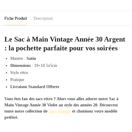
Vintage
Annee
30
Fiche Produit
Description
Argent
Le Sac à Main Vintage Année 30 Argent
: la pochette parfaite pour vos soirées
Matière :
Satin
Dimensions
: 19×10.5x5cm
Style rétro
Pratique
Livraison Standard Offerte
Vous êtes fan des sacs rétro ? Alors vous allez adorer notre
Sac à
Main Vintage Année 30 Violet
au style des années 20. Découvrez
toute notre collection de
Sacs Vintage
et choisissez votre modèle
préféré.