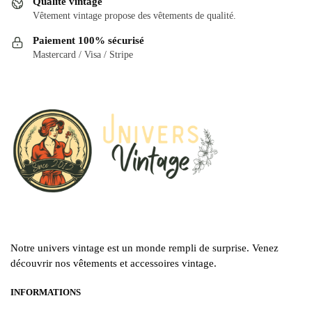
Qualité vintage
peuvent
Vêtement vintage propose des vêtements de qualité.
être
Paiement 100% sécurisé
choisies
Mastercard / Visa / Stripe
sur
la
page
du
produit
Notre univers vintage est un monde rempli de surprise. Venez
découvrir nos vêtements et accessoires vintage.
INFORMATIONS