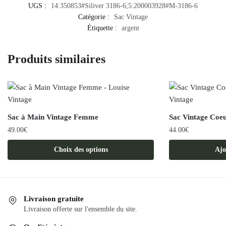
UGS :
14:350853#Siliver 3186-6;5:200003928#M-3186-6
Catégorie :
Sac Vintage
Étiquette :
argent
Produits similaires
Sac à Main Vintage Femme
Sac Vintage Coe
49.00
€
44.00
€
Ce
Choix des options
Ajo
produit
a
plusieurs
variations.
Livraison gratuite
Les
Livraison offerte sur l'ensemble du site.
options