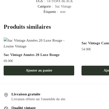
UGS :
14:193#X BLACK
Catégorie :
Sac Vintage
Étiquette :
noir
Produits similaires
Sac Vintage Cam
54.00
€
Sac Vintage Années 20 Luxe Rouge
69.00
€
Ajouter au panier
Ajo
Livraison gratuite
Livraison offerte sur l'ensemble du site.
Qualité vintage