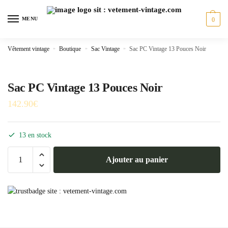
Skip
Skip
to
to
MENU
0
navigation
content
Vêtement vintage
»
Boutique
»
Sac Vintage
»
Sac PC Vintage 13 Pouces Noir
Sac PC Vintage 13 Pouces Noir
142.90
€
13 en stock
quantité
Ajouter au panier
de
Sac
PC
Vintage
13
Pouces