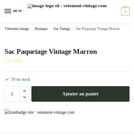
Skip
Skip
to
to
MENU
0
navigation
content
Vêtement vintage
»
Boutique
»
Sac Vintage
»
Sac Paquetage Vintage Marron
Sac Paquetage Vintage Marron
115.90
€
19 en stock
quantité
Ajouter au panier
de
Sac
Paquetage
Vintage
Marron