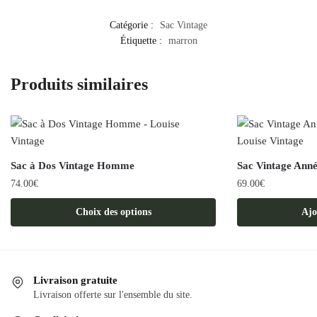
Catégorie :
Sac Vintage
Étiquette :
marron
Produits similaires
Sac à Dos Vintage Homme
Sac Vintage Ann
74.00
€
69.00
€
Ce
Choix des options
Ajo
produit
a
plusieurs
variations.
Livraison gratuite
Les
Livraison offerte sur l'ensemble du site.
options