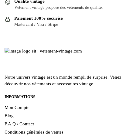
Qualité vintage
peuvent
Vêtement vintage propose des vêtements de qualité.
être
Paiement 100% sécurisé
choisies
Mastercard / Visa / Stripe
sur
la
page
du
produit
Notre univers vintage est un monde rempli de surprise. Venez
découvrir nos vêtements et accessoires vintage.
INFORMATIONS
Mon Compte
Blog
F.A.Q / Contact
Conditions générales de ventes