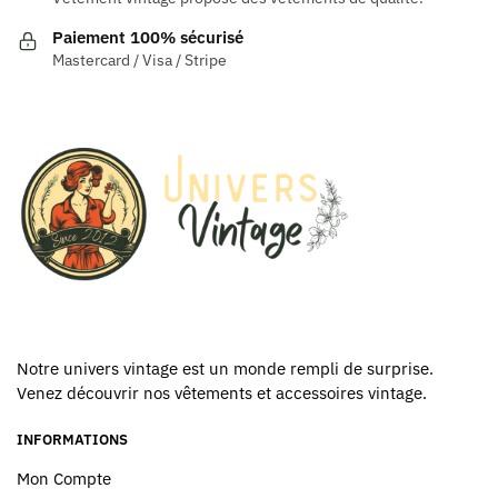
être
Paiement 100% sécurisé
choisies
Mastercard / Visa / Stripe
sur
la
page
du
produit
Notre univers vintage est un monde rempli de surprise.
Venez découvrir nos vêtements et accessoires vintage.
INFORMATIONS
Mon Compte