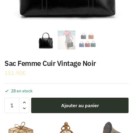
Sac Femme Cuir Vintage Noir
151.90
€
28 en stock
quantité
Ajouter au panier
de
Sac
Femme
Cuir