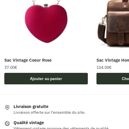
Sac Vintage Coeur Rose
Sac Vintage H
37.00
€
154.00
€
Ce
Ajouter au panier
Cho
produit
a
plusieurs
variations.
Livraison gratuite
Les
Livraison offerte sur l'ensemble du site.
options
Qualité vintage
peuvent
Vêtement vintage propose des vêtements de qualité.