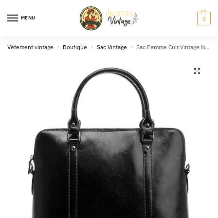
Skip
Skip
to
to
MENU
0
navigation
content
Vêtement vintage
»
Boutique
»
Sac Vintage
»
Sac Femme Cuir Vintage Noir
🔍