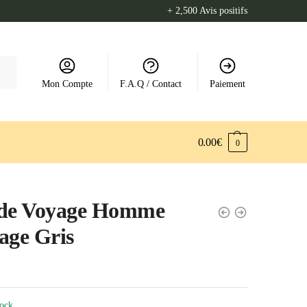
+ 2,500 Avis positifs
Mon Compte
F.A.Q / Contact
Paiement
0.00
€
0
 de Voyage Homme
age Gris
tock