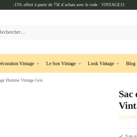
-15% offert à partir de 75€ d’achats avec le code : VINTAGE15
her :
écoration Vintage
Le Son Vintage
Look Vintage
Blog
age Homme Vintage Gris
Sac
Vint
104.90
€
9 en s