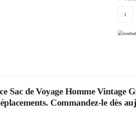
quantité
de
Sac
de
Voyage
Homme
Vintage
Gris
 ce Sac de Voyage Homme Vintage Gri
 déplacements. Commandez-le dès au