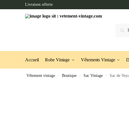
Skip
Skip
Livraison offerte
to
to
navigation
content
Recherc
Accueil
Robe Vintage
Vêtements Vintage
D
Vêtement vintage
»
Boutique
»
Sac Vintage
»
Sac de Voy