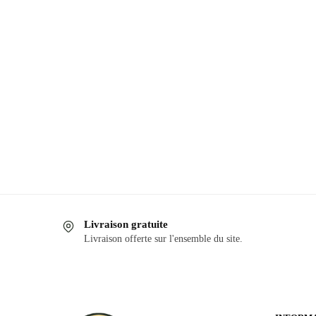
Ce
produit
a
plusieurs
variations.
Les
options
peuvent
être
choisies
sur
la
page
Livraison gratuite
du
Livraison offerte sur l'ensemble du site.
produit