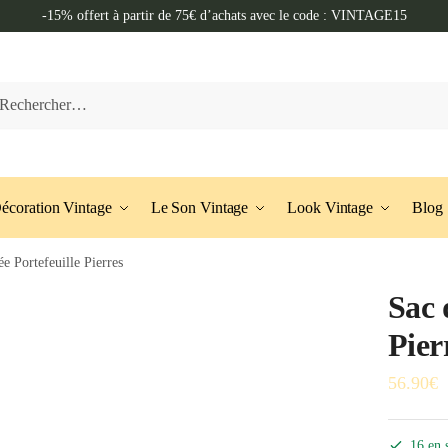
-15% offert à partir de 75€ d’achats avec le code : VINTAGE15
cher :
écoration Vintage
Le Son Vintage
Look Vintage
Blog
ée Portefeuille Pierres
Sac 
Pier
56.90
€
16 en 