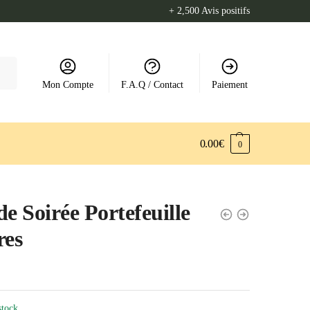
+ 2,500 Avis positifs
Mon Compte
F.A.Q / Contact
Paiement
0.00
€
0
de Soirée Portefeuille
res
stock