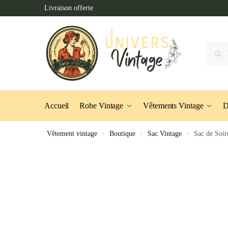
Skip
Skip
Livraison offerte
to
to
navigation
content
Recher
Accueil
Robe Vintage
Vêtements Vintage
D
Vêtement vintage
»
Boutique
»
Sac Vintage
»
Sac de Soir