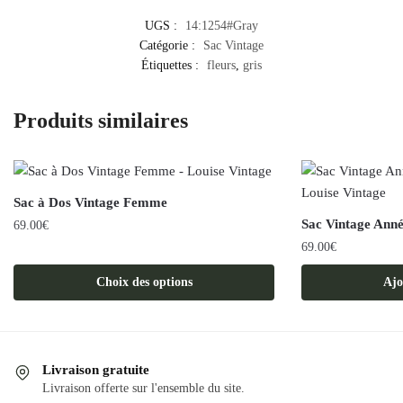
UGS :
14:1254#Gray
Catégorie :
Sac Vintage
Étiquettes :
fleurs
,
gris
Produits similaires
Sac à Dos Vintage Femme
Sac Vintage Ann
69.00
€
69.00
€
Ce
produit
Choix des options
Ajo
a
plusieurs
variations.
Les
Livraison gratuite
options
Livraison offerte sur l'ensemble du site.