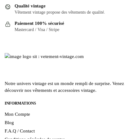
peuvent
Qualité vintage
être
Vêtement vintage propose des vêtements de qualité.
choisies
Paiement 100% sécurisé
sur
Mastercard / Visa / Stripe
la
page
du
produit
Notre univers vintage est un monde rempli de surprise. Venez
découvrir nos vêtements et accessoires vintage.
INFORMATIONS
Mon Compte
Blog
F.A.Q / Contact