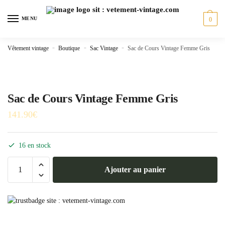
Skip
Skip
to
to
MENU
0
navigation
content
Vêtement vintage
»
Boutique
»
Sac Vintage
»
Sac de Cours Vintage Femme Gris
Sac de Cours Vintage Femme Gris
141.90
€
16 en stock
quantité
Ajouter au panier
de
Sac
de
Cours
Vintage