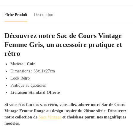
Femme
Gris
Fiche Produit
Description
Découvrez notre Sac de Cours Vintage
Femme Gris, un accessoire pratique et
rétro
Matière :
Cuir
Dimensions : 38x11x27cm
Look Rétro
Pratique au quotidien
Livraison Standard Offerte
Si vous êtes fan des sacs rétro, vous allez adorer notre
Sac de Cours
Vintage Femme Rouge
au design inspiré du 20ème siècle. Découvrez
notre collection de
Sacs Vintage
et choisissez parmi nos magnifiques
modèles.