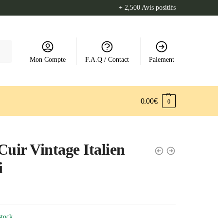
+ 2,500 Avis positifs
Mon Compte
F.A.Q / Contact
Paiement
0.00
€
0
Cuir Vintage Italien
i
stock