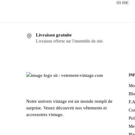
69.00
€
Ce
produit
a
Livraison gratuite
plusieurs
Livraison offerte sur l'ensemble du site.
variations
Les
options
peuvent
être
IN
choisies
Mo
sur
Bl
la
Notre univers vintage est un monde rempli de
F.A
page
surprise. Venez découvrir nos vêtements et
Con
du
accessoires vintage.
Pol
produit
Men
Pla