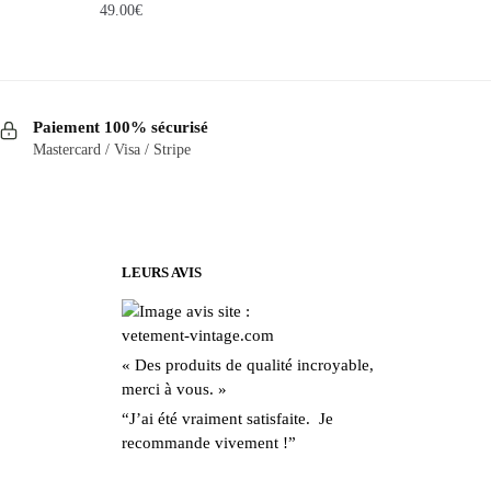
49.00
€
Ce
produit
a
Paiement 100% sécurisé
plusieurs
Mastercard / Visa / Stripe
variations.
Les
options
peuvent
être
LEURS AVIS
choisies
sur
la
« Des produits de qualité incroyable,
page
merci à vous. »
du
“J’ai été vraiment satisfaite. Je
produit
recommande vivement !”