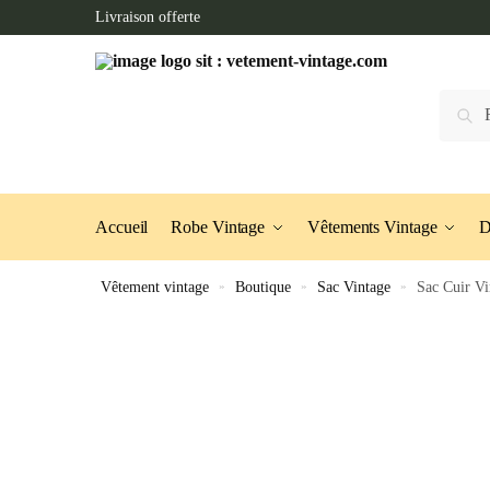
Skip
Skip
Livraison offerte
to
to
navigation
content
Recherc
Accueil
Robe Vintage
Vêtements Vintage
D
Vêtement vintage
»
Boutique
»
Sac Vintage
»
Sac Cuir Vi