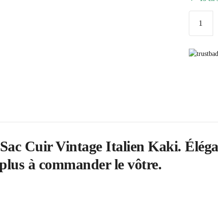
quantité
de
Sac
Cuir
Vintage
Italien
Kaki
c Cuir Vintage Italien Kaki. Élégant
 plus à commander le vôtre.