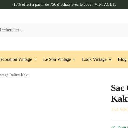
-15% offert à partir de 75€ d’achats avec le code : VINTAGE15
her :
écoration Vintage
Le Son Vintage
Look Vintage
Blog
ntage Italien Kaki
Sac 
Kak
154.90
€
15 en 