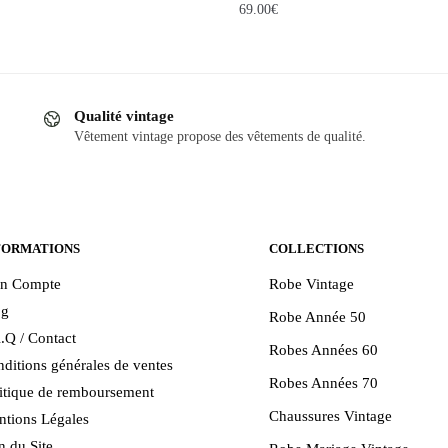
69.00
€
Qualité vintage
Vêtement vintage propose des vêtements de qualité.
.
FORMATIONS
COLLECTIONS
n Compte
Robe Vintage
og
Robe Année 50
.Q / Contact
Robes Années 60
ditions générales de ventes
Robes Années 70
itique de remboursement
Chaussures Vintage
tions Légales
n du Site