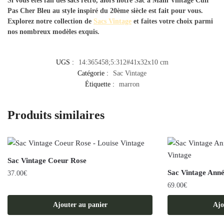
Si vous êtes fan des sacs rétro, alors notre
Sac à Main Vintage Cuir
Pas Cher Bleu
au style inspiré du 20ème siècle est fait pour vous.
Explorez notre collection de
Sacs Vintage
et faites votre choix parmi
nos nombreux modèles exquis.
UGS :
14:365458;5:312#41x32x10 cm
Catégorie :
Sac Vintage
Étiquette :
marron
Produits similaires
Sac Vintage Coeur Rose
Sac Vintage Anné
37.00
€
69.00
€
Ajouter au panier
Ajo