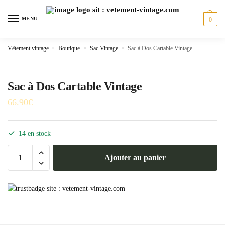
Skip
Skip
to
to
MENU
0
navigation
content
Vêtement vintage
»
Boutique
»
Sac Vintage
»
Sac à Dos Cartable Vintage
Sac à Dos Cartable Vintage
66.90
€
14 en stock
quantité
Ajouter au panier
de
Sac
à
Dos
Cartable
Vintage