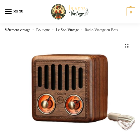
Skip
Skip
to
to
MENU
0
navigation
content
Vêtement vintage
»
Boutique
»
Le Son Vintage
»
Radio Vintage en Bois
🔍