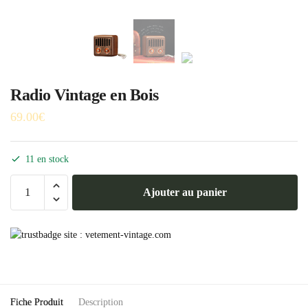
Radio Vintage en Bois
69.00
€
11 en stock
quantité
Ajouter au panier
de
Radio
Vintage
en
Bois
Fiche Produit
Description